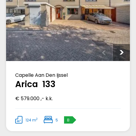
Capelle Aan Den Ijssel
Arica 133
€ 579.000 ,- k.k.
2
124 m
5
B