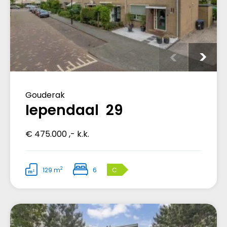
Gouderak
Iependaal 29
€ 475.000 ,- k.k.
2
129 m
6
C