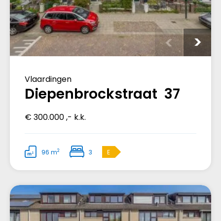
Vlaardingen
Diepenbrockstraat 37
€ 300.000 ,- k.k.
2
96 m
3
E