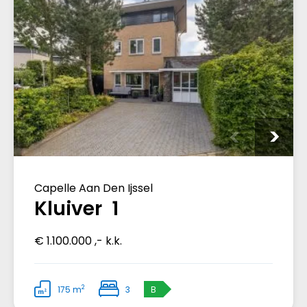
Capelle Aan Den Ijssel
Kluiver 1
€ 1.100.000 ,- k.k.
2
175 m
3
B