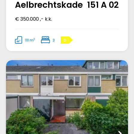
Aelbrechtskade 151 A 02
€ 350.000 ,- k.k.
2
111 m
3
D