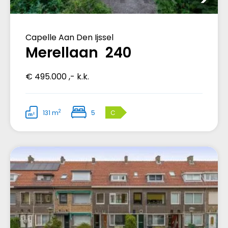
Capelle Aan Den Ijssel
Merellaan 240
€ 495.000 ,- k.k.
2
131 m
5
C