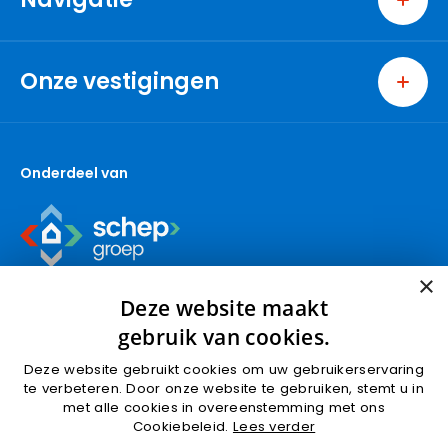
Home
Wonen
Onze vestigingen
Bedrijven
Ridderkerk
Nieuwbouw
Berkel en Rodenrijs
Over ons
Onderdeel van
Capelle aan den IJssel
Contact
Den Haag
Gouda (wonen)
Gouda (bedrijven)
×
Krimpen aan den IJssel
Deze website maakt
Nieuwbouw
gebruik van cookies.
Nootdorp
Deze website gebruikt cookies om uw gebruikerservaring
Pijnacker
Algemene voorwaarden
Privacyverklaring
te verbeteren. Door onze website te gebruiken, stemt u in
Rotterdam
met alle cookies in overeenstemming met ons
Cookies
Cookiebeleid.
Lees verder
Schoonhoven