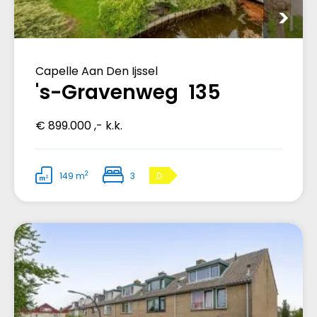
Capelle Aan Den Ijssel
's-Gravenweg 135
€ 899.000 ,- k.k.
2
149 m
3
D