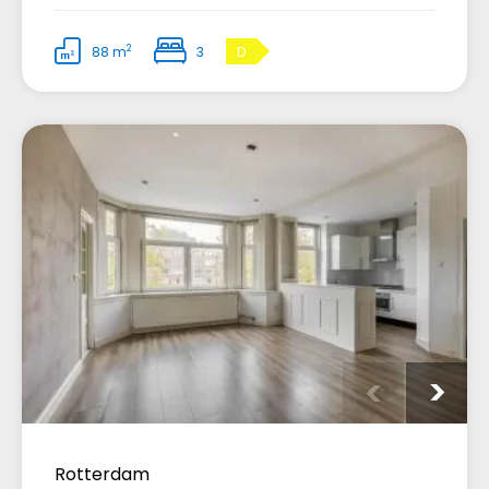
2
88 m
3
D
Rotterdam