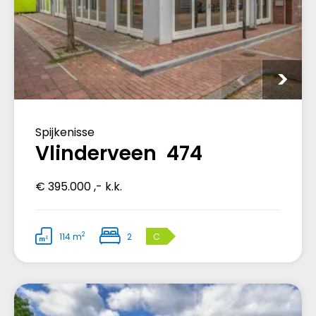
Spijkenisse
Vlinderveen 474
€ 395.000 ,- k.k.
2
114 m
2
C