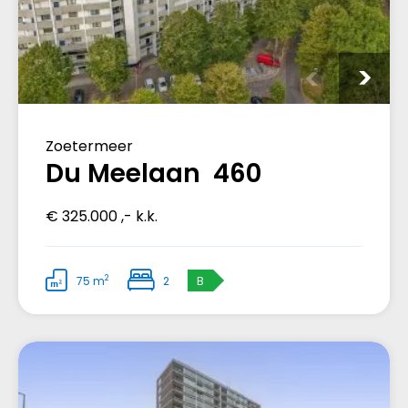
Zoetermeer
Du Meelaan 460
€ 325.000 ,- k.k.
2
75 m
2
B