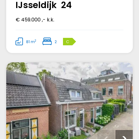
IJsseldijk 24
€ 459.000 ,- k.k.
2
81 m
2
C