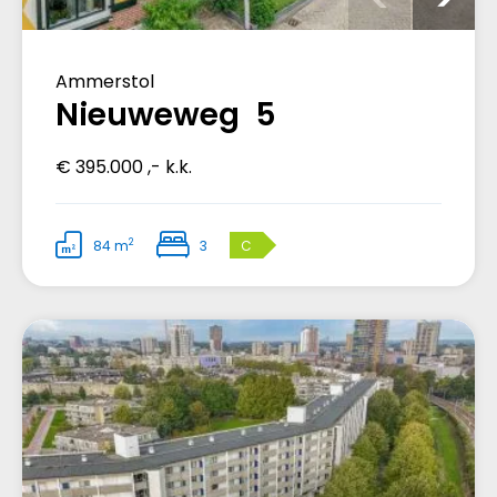
Ammerstol
Nieuweweg 5
€ 395.000 ,- k.k.
2
84 m
3
C