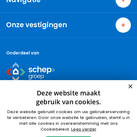
Home
Wonen
Onze vestigingen
Bedrijven
Ridderkerk
Nieuwbouw
Berkel en Rodenrijs
Over ons
Onderdeel van
Capelle aan den IJssel
Contact
Den Haag
Gouda (wonen)
Gouda (bedrijven)
×
Krimpen aan den IJssel
Deze website maakt
Nieuwbouw
gebruik van cookies.
Nootdorp
Deze website gebruikt cookies om uw gebruikerservaring
Pijnacker
te verbeteren. Door onze website te gebruiken, stemt u in
Algemene voorwaarden
Privacyverklaring
met alle cookies in overeenstemming met ons
Rotterdam
Cookies
Cookiebeleid.
Lees verder
Schoonhoven