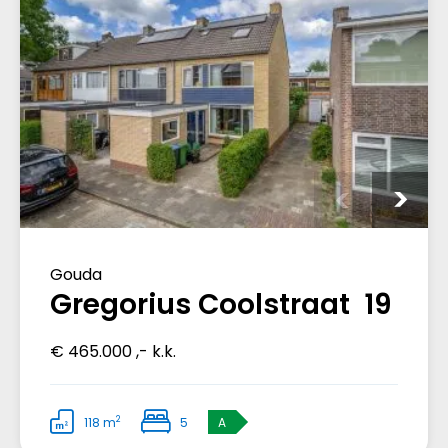
Gouda
Gregorius Coolstraat 19
€ 465.000 ,- k.k.
2
118 m
5
A