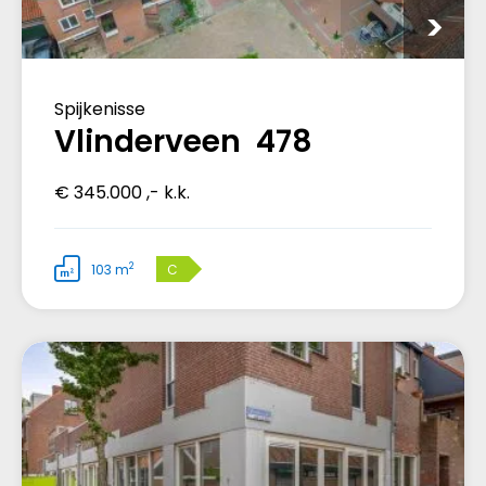
Spijkenisse
Vlinderveen 478
€ 345.000 ,- k.k.
2
103 m
C