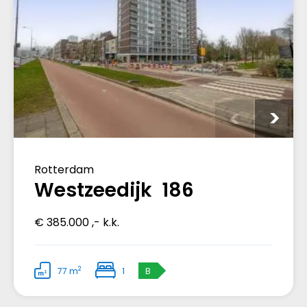
Rotterdam
Westzeedijk 186
€ 385.000 ,- k.k.
2
77 m
1
B