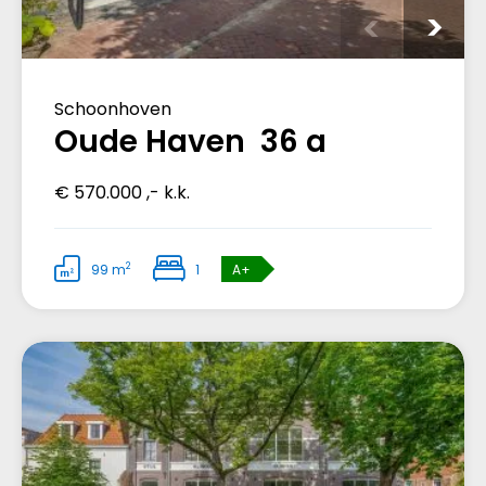
Schoonhoven
Oude Haven 36 a
€ 570.000 ,- k.k.
2
99 m
1
A+