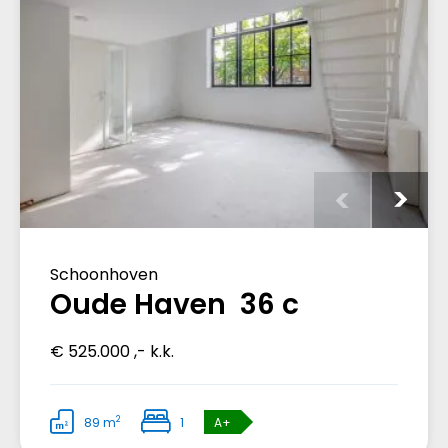
Schoonhoven
Oude Haven 36 c
€ 525.000 ,- k.k.
2
89 m
1
A+