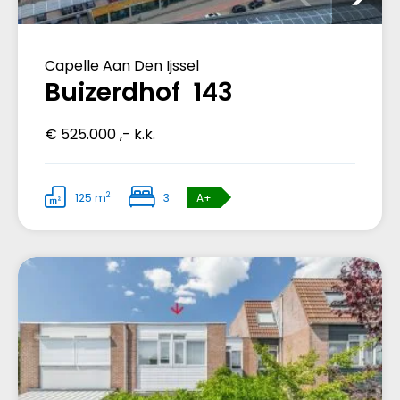
Capelle Aan Den Ijssel
Buizerdhof 143
€ 525.000 ,- k.k.
2
125 m
3
A+