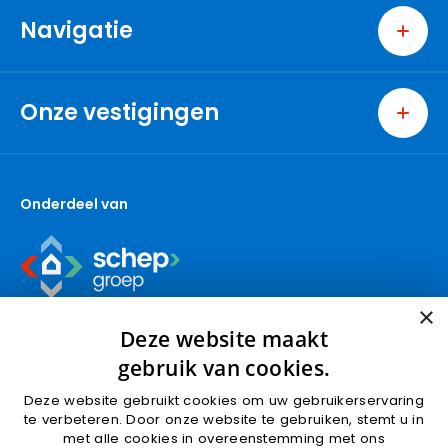
Navigatie
Home
Wonen
Onze vestigingen
Bedrijven
Ridderkerk
Nieuwbouw
Berkel en Rodenrijs
Over ons
Onderdeel van
Capelle aan den IJssel
Contact
Den Haag
Gouda (wonen)
Gouda (bedrijven)
×
Krimpen aan den IJssel
Deze website maakt
Nieuwbouw
gebruik van cookies.
Nootdorp
Deze website gebruikt cookies om uw gebruikerservaring
Pijnacker
Algemene voorwaarden
Privacyverklaring
te verbeteren. Door onze website te gebruiken, stemt u in
Rotterdam
met alle cookies in overeenstemming met ons