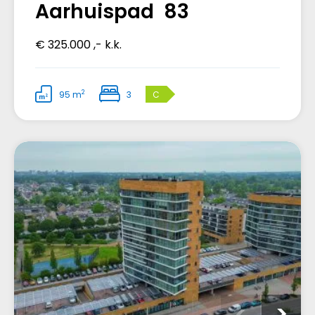
Aarhuispad 83
€ 325.000 ,- k.k.
2
95 m
3
C