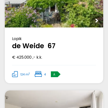
Lopik
de Weide 67
€ 425.000 ,- k.k.
2
124 m
4
A