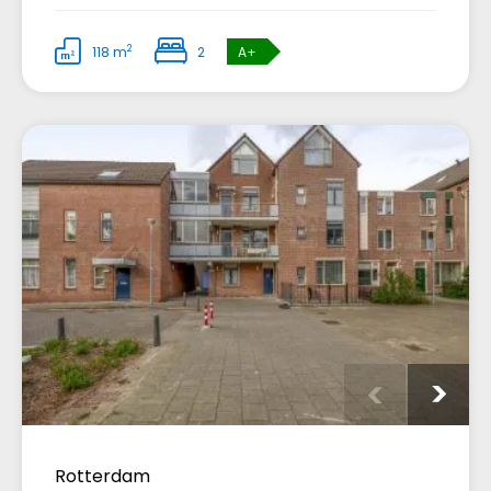
2
118 m
2
A+
Rotterdam