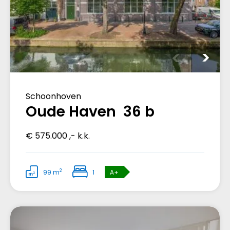
Schoonhoven
Oude Haven 36 b
€ 575.000 ,- k.k.
2
99 m
1
A+