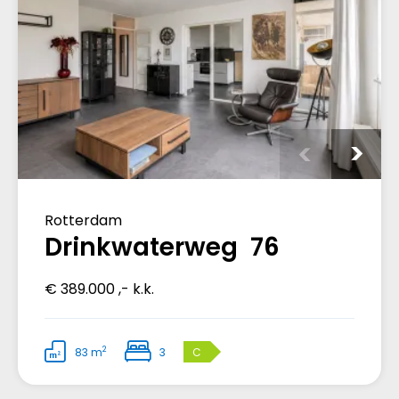
Rotterdam
Drinkwaterweg 76
€ 389.000 ,- k.k.
2
83 m
3
C