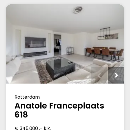
Rotterdam
Anatole Franceplaats
618
€ 345.000 ,- k.k.