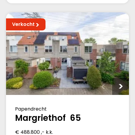
Verkocht
Papendrecht
Margriethof 65
€ 488.800 ,- k.k.