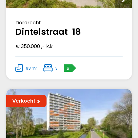
Dordrecht
Dintelstraat 18
€ 350.000 ,- k.k.
2
98 m
3
B
Verkocht