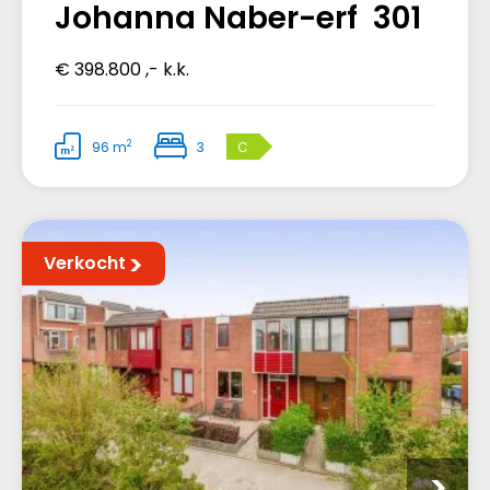
Johanna Naber-erf 301
€ 398.800 ,- k.k.
2
96 m
3
C
Verkocht