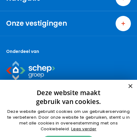
Home
Wonen
Onze vestigingen
Bedrijven
Ridderkerk
Nieuwbouw
Berkel en Rodenrijs
Over ons
Onderdeel van
Capelle aan den IJssel
Contact
Den Haag
Gouda (wonen)
Gouda (bedrijven)
×
Krimpen aan den IJssel
Deze website maakt
Nieuwbouw
gebruik van cookies.
Nootdorp
Deze website gebruikt cookies om uw gebruikerservaring
Pijnacker
Algemene voorwaarden
Privacyverklaring
te verbeteren. Door onze website te gebruiken, stemt u in
Rotterdam
met alle cookies in overeenstemming met ons
Cookies
Cookiebeleid.
Lees verder
Schoonhoven