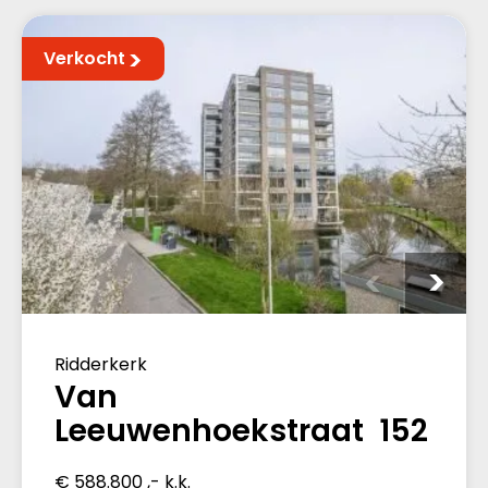
Verkocht
Ridderkerk
Van
Leeuwenhoekstraat 152
€ 588.800 ,- k.k.