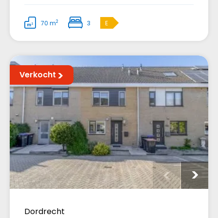
2
70 m
3
E
Verkocht
Dordrecht