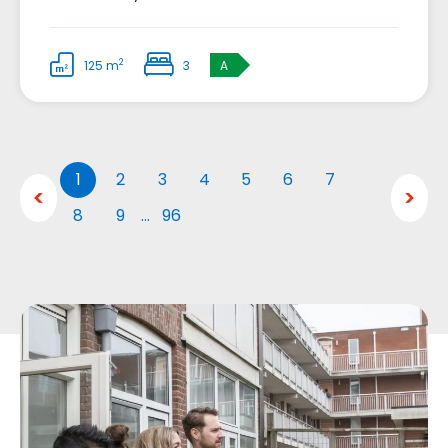
2
125 m
3
A
1
2
3
4
5
6
7
8
9
…
96