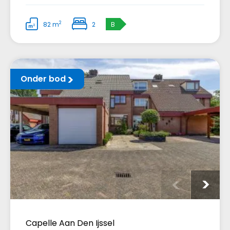
2
82 m
2
B
Onder bod
Capelle Aan Den Ijssel