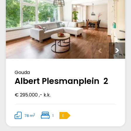
Gouda
Albert Plesmanplein 2
€ 295.000 ,- k.k.
2
78 m
1
E