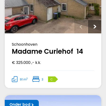
Schoonhoven
Madame Curiehof 14
€ 325.000 ,- k.k.
2
91 m
3
C
Onder bod