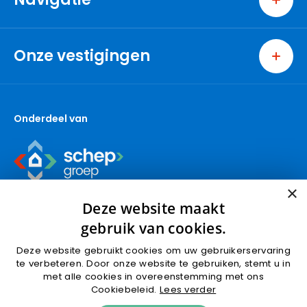
Home
Wonen
Onze vestigingen
Bedrijven
Ridderkerk
Nieuwbouw
Berkel en Rodenrijs
Over ons
Onderdeel van
Capelle aan den IJssel
Contact
Den Haag
Gouda (wonen)
Gouda (bedrijven)
×
Krimpen aan den IJssel
Deze website maakt
Nieuwbouw
gebruik van cookies.
Nootdorp
Deze website gebruikt cookies om uw gebruikerservaring
Pijnacker
te verbeteren. Door onze website te gebruiken, stemt u in
Algemene voorwaarden
Privacyverklaring
met alle cookies in overeenstemming met ons
Rotterdam
Cookies
Cookiebeleid.
Lees verder
Schoonhoven