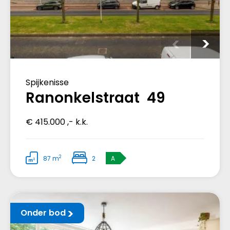
Spijkenisse
Ranonkelstraat 49
€ 415.000 ,- k.k.
2
87 m
2
A
Onder bod