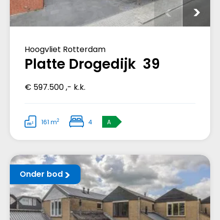
Hoogvliet Rotterdam
Platte Drogedijk 39
€ 597.500 ,- k.k.
2
161 m
4
A
Onder bod