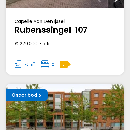
Capelle Aan Den Ijssel
Rubenssingel 107
€ 279.000 ,- k.k.
2
70 m
2
E
Onder bod