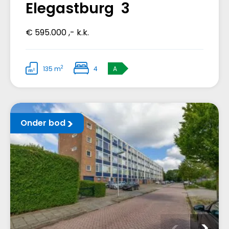
Elegastburg 3
€ 595.000 ,- k.k.
2
135 m
4
A
Onder bod