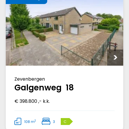
Zevenbergen
Galgenweg 18
€ 398.800 ,- k.k.
2
108 m
3
C