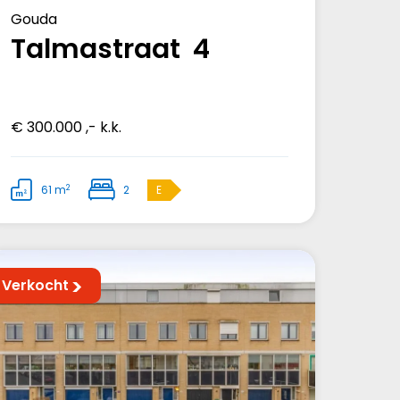
Gouda
Talmastraat 4
€ 300.000 ,- k.k.
2
61 m
2
E
Verkocht