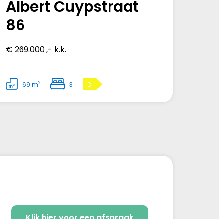
Albert Cuypstraat
86
€ 269.000 ,- k.k.
2
69 m
3
D
Klik hier voor een afspraak