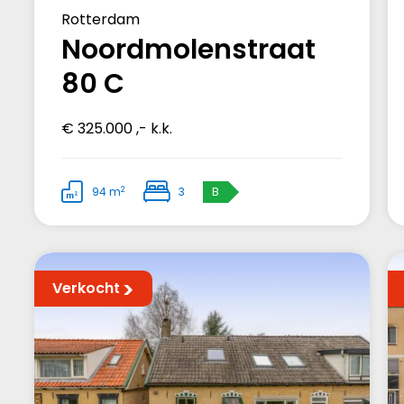
Rotterdam
Noordmolenstraat
80 C
€ 325.000 ,- k.k.
2
94 m
3
B
Verkocht