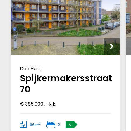
Den Haag
Spijkermakersstraat
70
€ 385.000 ,- k.k.
2
66 m
2
A