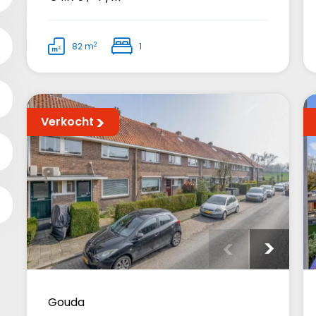
2
82 m
1
Verkocht
Gouda