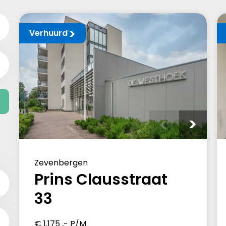
Verhuurd
Zevenbergen
Prins Clausstraat
33
€ 1.175 ,- P/M