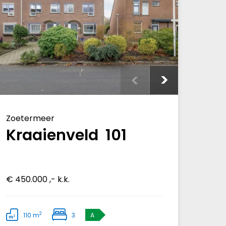
Zoetermeer
Kraaienveld 101
€ 450.000 ,- k.k.
2
110 m
3
A