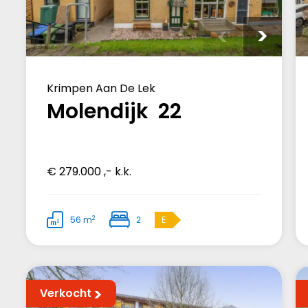
Krimpen Aan De Lek
Molendijk 22
€ 279.000 ,- k.k.
2
56 m
2
E
Verkocht