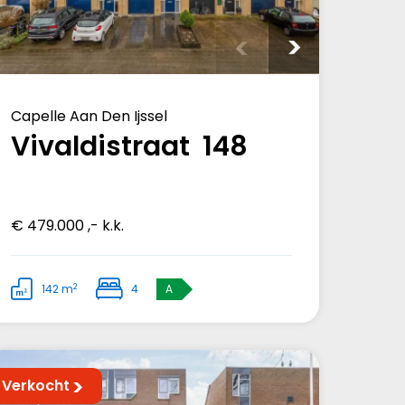
Capelle Aan Den Ijssel
Vivaldistraat 148
€ 479.000 ,- k.k.
2
142 m
4
A
Verkocht