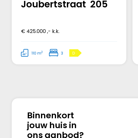
Joubertstraat 205
€ 425.000 ,- k.k.
2
110 m
3
D
Binnenkort
jouw huis in
ons aanbod?