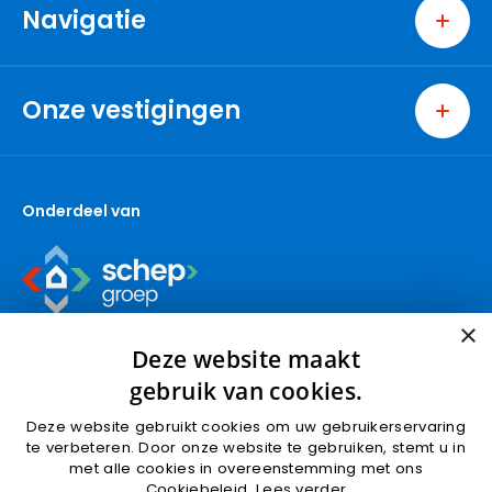
Navigatie
Home
Wonen
Onze vestigingen
Bedrijven
Ridderkerk
Nieuwbouw
Berkel en Rodenrijs
Over ons
Onderdeel van
Capelle aan den IJssel
Contact
Den Haag
Gouda (wonen)
Gouda (bedrijven)
×
Krimpen aan den IJssel
Deze website maakt
Nieuwbouw
gebruik van cookies.
Nootdorp
Deze website gebruikt cookies om uw gebruikerservaring
Pijnacker
Algemene voorwaarden
Privacyverklaring
te verbeteren. Door onze website te gebruiken, stemt u in
Rotterdam
met alle cookies in overeenstemming met ons
Cookies
Cookiebeleid.
Lees verder