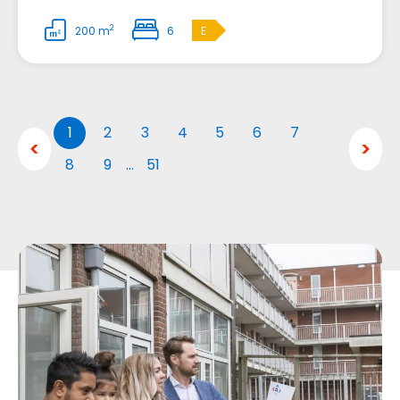
2
200 m
6
E
1
2
3
4
5
6
7
8
9
…
51