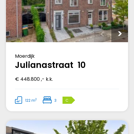
Moerdijk
Julianastraat 10
€ 448.800 ,- k.k.
2
122 m
3
C