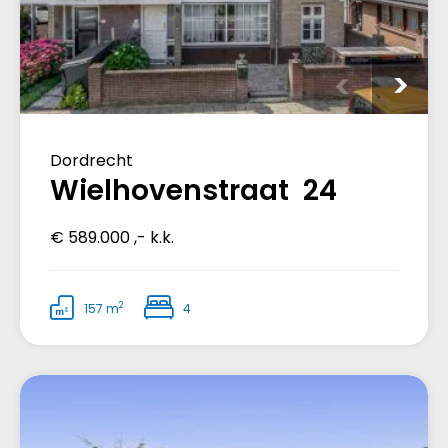
Dordrecht
Wielhovenstraat 24
€ 589.000 ,- k.k.
2
157 m
4