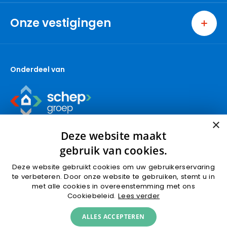
Home
Wonen
Onze vestigingen
Bedrijven
Ridderkerk
Nieuwbouw
Berkel en Rodenrijs
Over ons
Onderdeel van
Capelle aan den IJssel
Contact
Den Haag
Gouda (wonen)
Gouda (bedrijven)
×
Krimpen aan den IJssel
Deze website maakt
Nieuwbouw
gebruik van cookies.
Nootdorp
Deze website gebruikt cookies om uw gebruikerservaring
Pijnacker
te verbeteren. Door onze website te gebruiken, stemt u in
Algemene voorwaarden
Privacyverklaring
met alle cookies in overeenstemming met ons
Rotterdam
Cookies
Cookiebeleid.
Lees verder
Schoonhoven
© 2026 Van der Giessen en van Herk makelaars
ALLES ACCEPTEREN
Spijkenisse