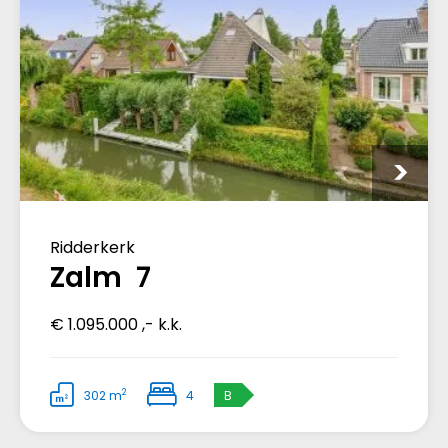
Ridderkerk
Zalm 7
€ 1.095.000 ,- k.k.
2
302 m
4
B