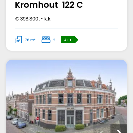
Kromhout 122 C
€ 398.800 ,- k.k.
2
76 m
2
A++