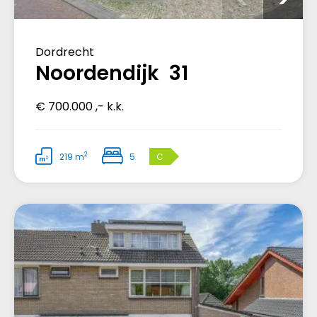
Dordrecht
Noordendijk 31
€ 700.000 ,- k.k.
2
219 m
5
C