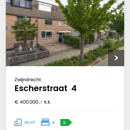
Zwijndrecht
Escherstraat 4
€ 400.000 ,- k.k.
2
115 m
4
B