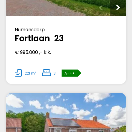
Numansdorp
Fortlaan 23
€ 995.000 ,- k.k.
2
221 m
3
A+++