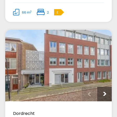
2
66 m
2
E
Dordrecht