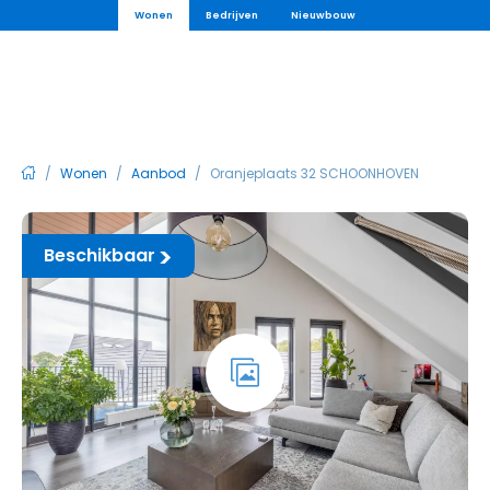
Wonen
Bedrijven
Nieuwbouw
/
Wonen
/
Aanbod
/
Oranjeplaats 32 SCHOONHOVEN
Beschikbaar