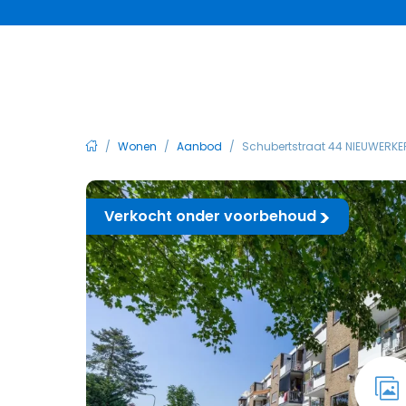
/
Wonen
/
Aanbod
/
Schubertstraat 44 NIEUWERKER
Verkocht onder voorbehoud