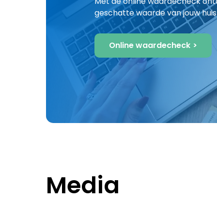
Met de online waardecheck ontd
geschatte waarde van jouw huis
Online waardecheck
Media