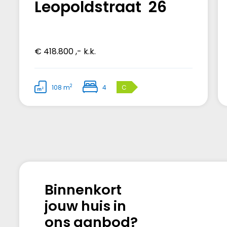
Leopoldstraat 26
€ 418.800 ,- k.k.
2
108 m
4
C
Binnenkort
jouw huis in
ons aanbod?