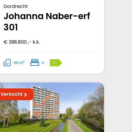
Dordrecht
Johanna Naber-erf
301
€ 398.800 ,- k.k.
2
96 m
3
C
Verkocht