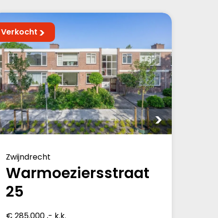
Verkocht
Zwijndrecht
Warmoeziersstraat
25
€ 285.000 ,- k.k.