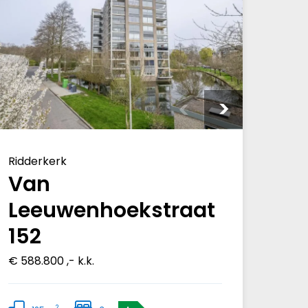
Ridderkerk
Van
Leeuwenhoekstraat
152
€ 588.800 ,- k.k.
2