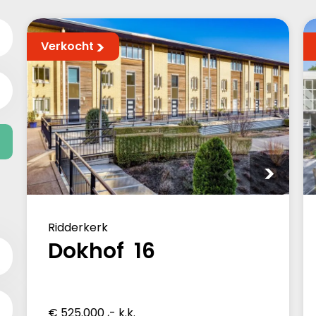
Verkocht
Ridderkerk
Dokhof 16
€ 525.000 ,- k.k.