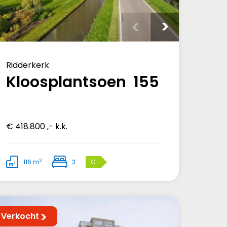
Ridderkerk
Kloosplantsoen 155
€ 418.800 ,- k.k.
2
116 m
3
C
Verkocht