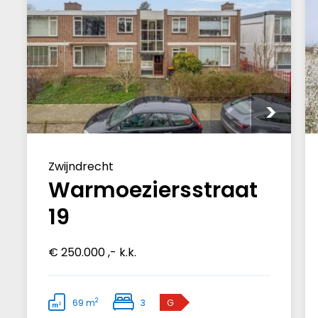
Zwijndrecht
Warmoeziersstraat
19
€ 250.000 ,- k.k.
2
69 m
3
G