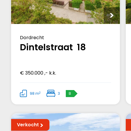
Dordrecht
Dintelstraat 18
€ 350.000 ,- k.k.
2
98 m
3
B
Verkocht