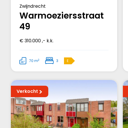
Zwijndrecht
Warmoeziersstraat
49
€ 310.000 ,- k.k.
2
70 m
3
E
Verkocht