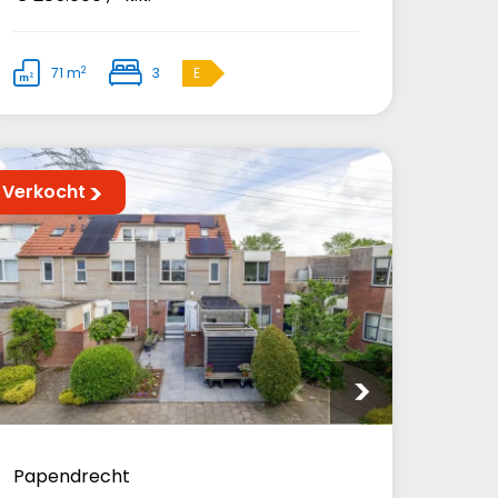
2
71 m
3
E
Verkocht
Papendrecht