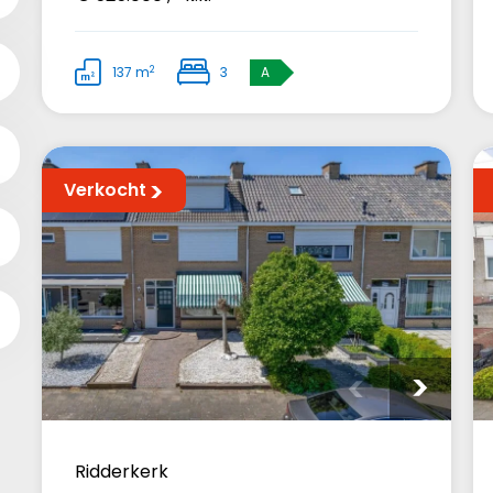
2
137 m
3
A
Verkocht
Ridderkerk