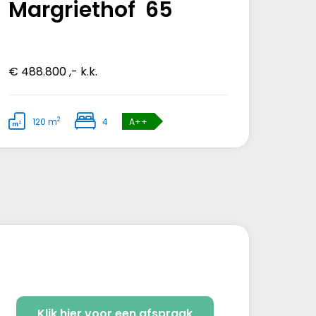
Margriethof 65
€ 488.800 ,- k.k.
2
120 m
4
A++
Klik hier voor een afspraak