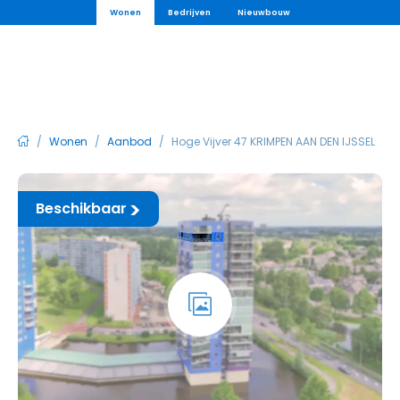
Wonen
Bedrijven
Nieuwbouw
/
Wonen
/
Aanbod
/
Hoge Vijver 47 KRIMPEN AAN DEN IJSSEL
Beschikbaar