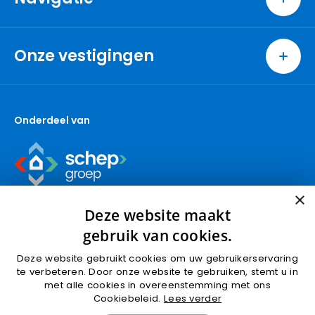
Home
Wonen
Onze vestigingen
Bedrijven
Ridderkerk
Nieuwbouw
Berkel en Rodenrijs
Over ons
Onderdeel van
Capelle aan den IJssel
Contact
Den Haag
Gouda (wonen)
Gouda (bedrijven)
×
Krimpen aan den IJssel
Deze website maakt
Nieuwbouw
gebruik van cookies.
Nootdorp
Deze website gebruikt cookies om uw gebruikerservaring
Pijnacker
Algemene voorwaarden
Privacyverklaring
te verbeteren. Door onze website te gebruiken, stemt u in
Rotterdam
met alle cookies in overeenstemming met ons
Cookies
Cookiebeleid.
Lees verder
Schoonhoven