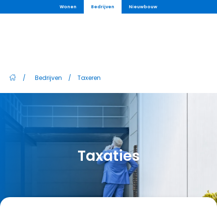
Wonen
Bedrijven
Nieuwbouw
/
Bedrijven
/
Taxeren
Taxaties