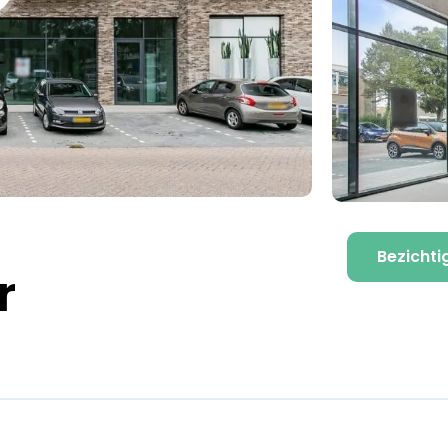
Bezichti
r