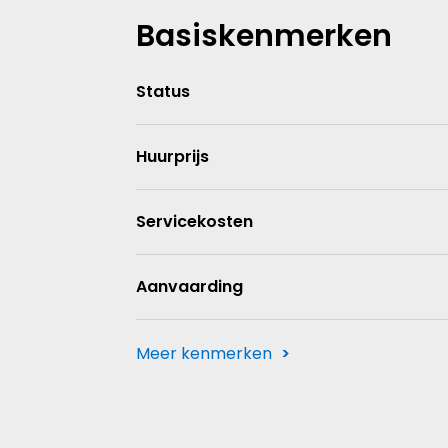
Basiskenmerken
Status
Huurprijs
Servicekosten
Aanvaarding
Meer kenmerken
Hoofdfunctie
Oppervlakte kantoor
Parkeerfaciliteiten
Onderhoud binnen