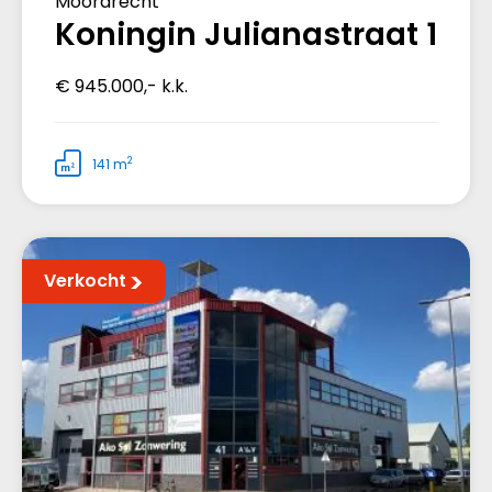
Moordrecht
Koningin Julianastraat 1
€ 945.000,- k.k.
2
141 m
Verkocht