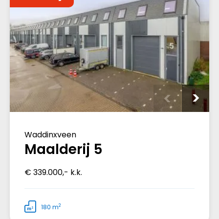
Waddinxveen
Maalderij 5
€ 339.000,- k.k.
2
180 m