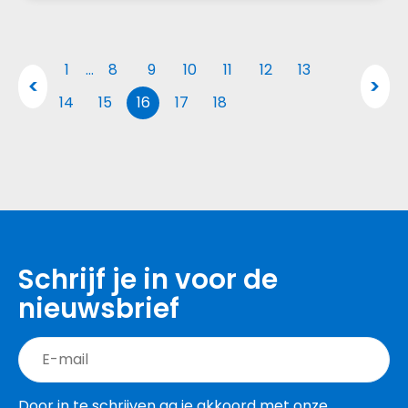
1
…
8
9
10
11
12
13
14
15
16
17
18
Schrijf je in voor de
nieuwsbrief
Door in te schrijven ga je akkoord met onze