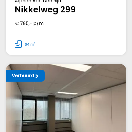
Alphen Aan Den Rijn
Nikkelweg 299
€ 795,- p/m
2
64 m
Verhuurd