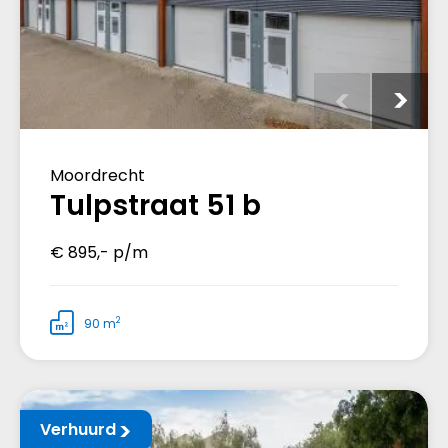
Moordrecht
Tulpstraat 51 b
€ 895,- p/m
2
90 m
Verhuurd